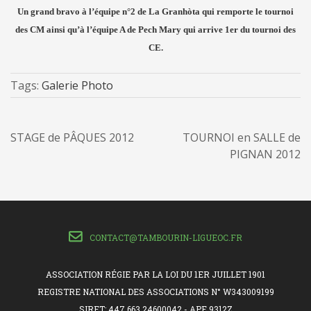
Un grand bravo à l’équipe n°2 de La Granhòta qui remporte le tournoi
des CM
ainsi qu’à l’équipe A de Pech Mary qui arrive 1er du tournoi des
CE.
Tags:
Galerie Photo
STAGE de PÂQUES 2012
TOURNOI en SALLE de
PIGNAN 2012
CONTACT@TAMBOURIN-LIGUEOC.FR
ASSOCIATION RÉGIE PAR LA LOI DU 1ER JUILLET 1901
REGISTRE NATIONAL DES ASSOCIATIONS N° W343009199
SIRET: 447 663 24600042 - APE 9312Z