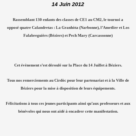
14 Juin 2012
Rassemblant 130 enfants des classes de CE1 au CM2, le tournoi a
opposé quatre Calandretas :
La Granhòta (Narbonne), l’Ametlier et Los
Falabreguièrs (Béziers) et Pech Mary (Carcassonne)
Cet évènement s’est déroulé sur la Place du 14 Juillet à Béziers.
Tous nos remerciements au Cirdòc pour leur partenariat
et à la Ville de
Béziers pour la mise à disposition de leurs équipements.
Félicitations à tous ces jeunes participants
ainsi qu’aux professeurs et aux
bénévoles
qui nous ont aidé à encadrer cette manifestation.