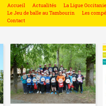
Accueil
Actualités
La Ligue Occitani
Le Jeu de balle au Tambourin
Les compé
Contact